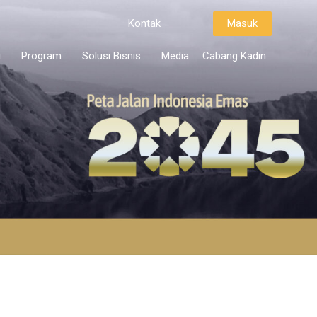
Kontak
Masuk
i
Program
Solusi Bisnis
Media
Cabang Kadin